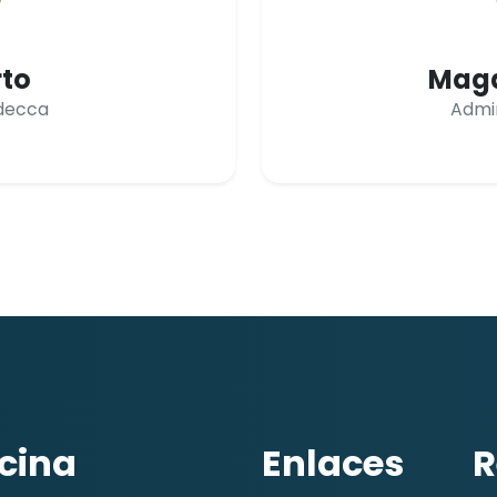
rto
Magd
decca
Admi
icina
Enlaces
R